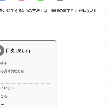
て豊かに生きる3つの方法」は、睡眠の重要性と有効な活用
目次
解する
める具体的な方法
いている？
ところ
ュー